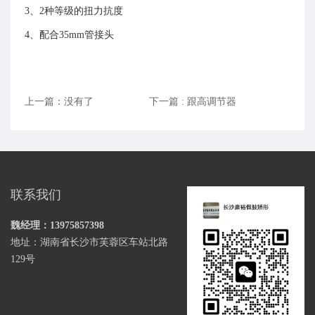
科
矫
生
3、2种等级的扭力抗度
普
假
形
关
4、配合35mm管接头
康
肢
器
复
于
托
环
起
我
上一篇：没有了
下一篇 : 跟高调节器
境
新
们
生
公
活
司
拨“弯”反
简
联系我们
正
介
正
魏经理：13975857398
联
·
地址：湖南省长沙市芙蓉区车站北路
系
榜
129号
我
样
们
招