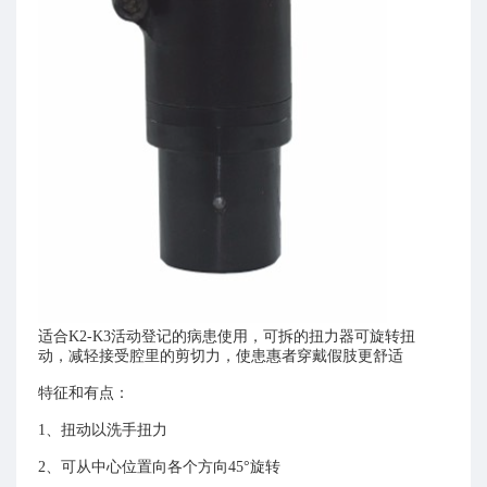
节
中
髋
关
心
节
上
新
上
肢
肢
闻
矫
其
形
资
它
器
硅
讯
下
公
胶
绽
肢
司
套
适合K2-K3活动登记的病患使用，可拆的扭力器可旋转扭
矫
放
动，减轻接受腔里的剪切力，使患惠者穿戴假肢更舒适
动
奥
形
态
特征和有点：
索
器
·
知
1、扭动以洗手扭力
其
人
识
2、可从中心位置向各个方向45°旋转
他