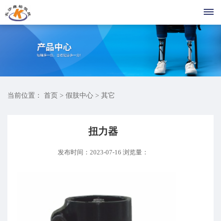
首
页
假
当前位置：
首页
>
假肢中心
>
其它
肢
中
扭力器
发布时间：2023-07-16
心
浏览量：
脚
矫
板
形
膝
关
器